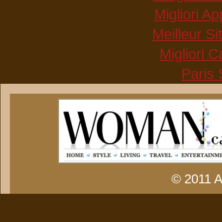
Migliori Ap
Meilleur Si
Migliori 
Paris 
© 2011 