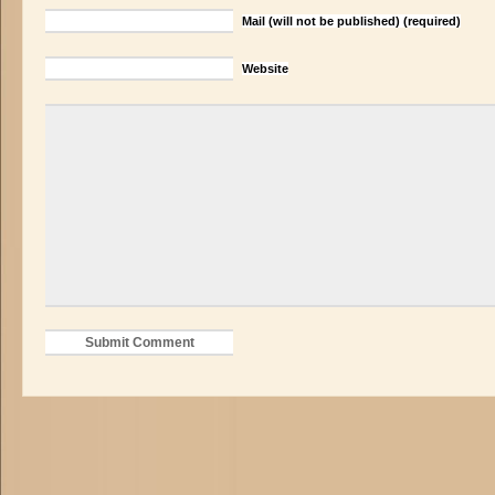
Mail (will not be published) (required)
Website