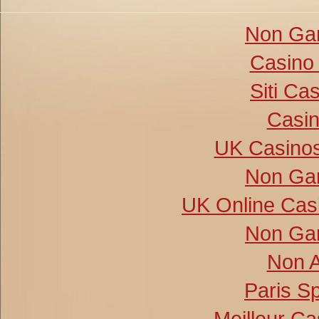
Non Ga
Casino 
Siti C
Casi
UK Casino
Non Ga
UK Online Cas
Non Ga
Non 
Paris Sp
Meilleur Ca