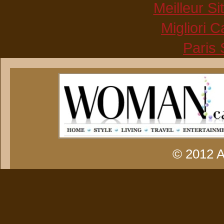
Meilleur Si
Migliori 
Paris 
© 2012 