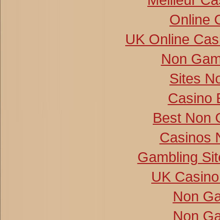
Online 
UK Online Cas
Non Gam
Sites N
Casino 
Best Non 
Casinos 
Gambling Si
UK Casino
Non Ga
Non Ga