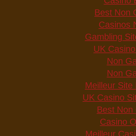
Casino 
Best Non 
Casinos 
Gambling Si
UK Casino
Non Ga
Non Ga
Meilleur Sit
UK Casino Si
Best Non
Casino O
Meilleur Cas