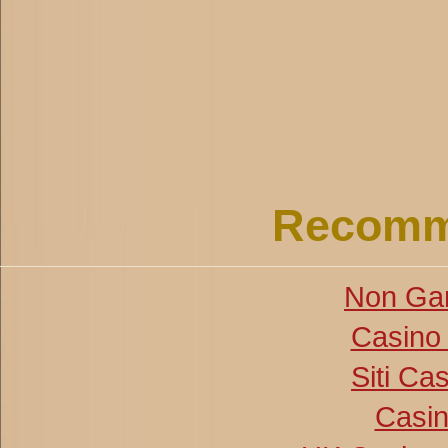
Recomm
Non Ga
Casino 
Siti C
Casi