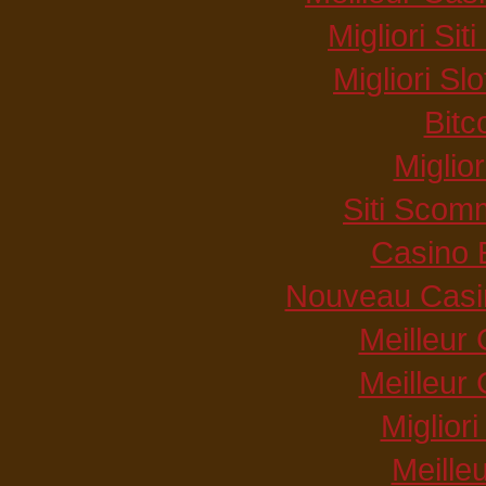
Migliori Si
Migliori Sl
Bitc
Miglio
Siti Sco
Casino 
Nouveau Casin
Meilleur
Meilleur
Miglior
Meille