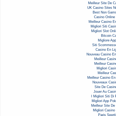
Meilleur Site De C
UK Casino Sites 
Best Non Gams
Casino Onlin
Meilleur Casino E
Migliori Siti Ca
Migliori Slot Onl
Bitcoin C
Migliore Ap
Siti Scommess
Casino En Li
Nouveau Casino En
Meilleur Casin
Meilleur Casin
Migliori Casi
Meilleur Cas
Meilleur Casino En
Nouveaux Casi
Site De Casin
Jouer Au Casi
I Migliori Siti D
Migliori App Pok
Meilleur Site De 
Migliori Casi
Paris Sporti