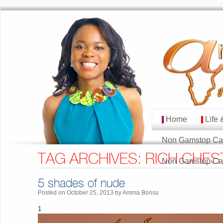
Home
Life 
MAIN MENU
Skip to primary cont
Skip to secondary co
Non Gamstop Ca
TAG ARCHIVES:
RICH CHES
Non Gamstop Ca
5 shades of nude
Posted on
October 25, 2013
by
Amma Bonsu
1