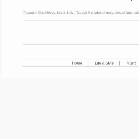
Posted in
Chic Afrique
,
Life & Style
|
Tagged
5 shades of nude
,
chic afrique
,
col
Home
Life & Style
Music