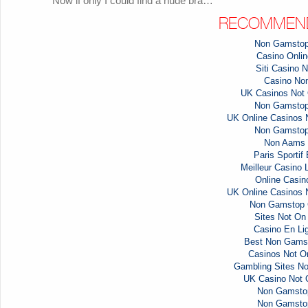
Now if only I could find a nude bra…
RECOMMEND
Non Gamstop
Casino Online
Siti Casino
Casino No
UK Casinos Not
Non Gamstop
UK Online Casinos
Non Gamstop
Non Aams 
Paris Sportif
Meilleur Casino 
Online Casi
UK Online Casinos
Non Gamstop 
Sites Not O
Casino En Li
Best Non Gams
Casinos Not 
Gambling Sites N
UK Casino Not
Non Gamsto
Non Gamsto