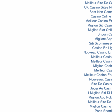
Meilleur Site De C
UK Casino Sites 
Best Non Gams
Casino Onlin
Meilleur Casino E
Migliori Siti Ca
Migliori Slot Onl
Bitcoin C
Migliore Ap
Siti Scommess
Casino En Li
Nouveau Casino En
Meilleur Casin
Meilleur Casin
Migliori Casi
Meilleur Cas
Meilleur Casino En
Nouveaux Casi
Site De Casin
Jouer Au Casi
I Migliori Siti D
Migliori App Pok
Meilleur Site De 
Migliori Casi
Paris Sporti